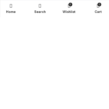
0
0
Home
Search
Wishlist
Cart
ABOUT US
SHOP
INFORMATION
SUPPORT