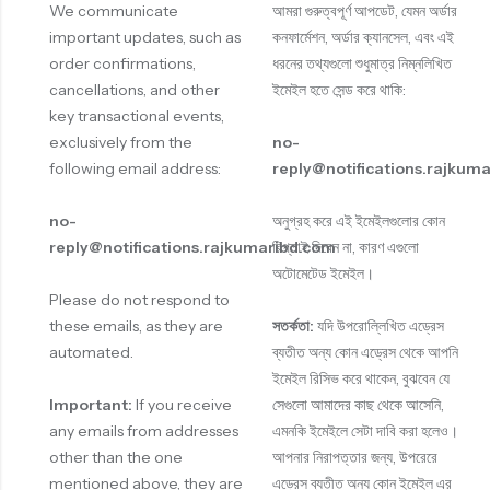
Sep 24, 2024
We communicate
আমরা গুরুত্বপূর্ণ আপডেট, যেমন অর্ডার
important updates, such as
কনফার্মেশন, অর্ডার ক্যানসেল, এবং এই
এখন থেকে, আমাদের ওয়েবসাইট থেকে কোন শাড়ি অর্ডার করলেই, আপনার ইমেইলে
order confirmations,
ধরনের তথ্যগুলো শুধুমাত্র নিম্নলিখিত
নোটিফিকেশন পৌঁছে যাবে,…
cancellations, and other
ইমেইল হতে সেন্ড করে থাকি:
Read More
key transactional events,
exclusively from the
no-
following email address:
reply@notifications.rajkum
There Are More
no-
অনুগ্রহ করে এই ইমেইলগুলোর কোন
Items In Our
reply@notifications.rajkumaribd.com
রিপ্লাই দিবেন না, কারণ এগুলো
অটোমেটেড ইমেইল।
Blog...
Please do not respond to
these emails, as they are
সতর্কতা:
যদি উপরোল্লিখিত এড্রেস
Read All Items
automated.
ব্যতীত অন্য কোন এড্রেস থেকে আপনি
ইমেইল রিসিভ করে থাকেন, বুঝবেন যে
Important:
If you receive
সেগুলো আমাদের কাছ থেকে আসেনি,
any emails from addresses
এমনকি ইমেইলে সেটা দাবি করা হলেও।
other than the one
আপনার নিরাপত্তার জন্য, উপরেরে
mentioned above, they are
এড্রেস ব্যতীত অন্য কোন ইমেইল এর