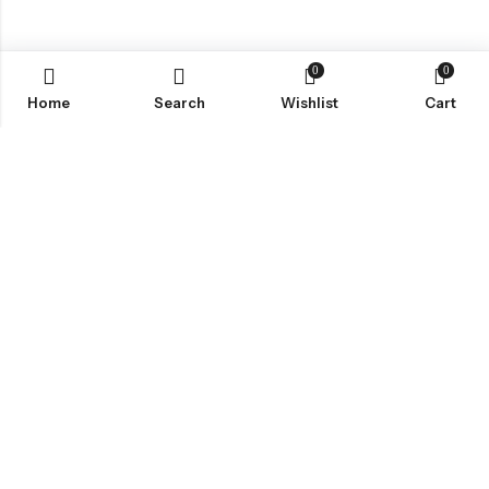
0
0
Home
Search
Wishlist
Cart
ABOUT US
SHOP
INFORMATION