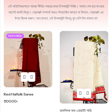
Sep 24, 2024
এই আইটেমগুলোতে আমরা সীমিত সময়ের জন্য ডিসকাউন্ট দিচ্ছি। অফার শেষ হয়ে যাওয়ার
এখন থেকে, আমাদের ওয়েবসাইট থেকে কোন শাড়ি অর্ডার করলেই, আপনার ইমেইলে
আগেই জলদি কিনুন। প্রোডাক্ট সম্পর্কে আরও বিস্তারিত জানতে বা কিনতে, প্রোডাক্ট এর
নোটিফিকেশন পৌঁছে যাবে,…
উপর ক্লিক করুন। মনে রাখবে, এই ডিসকাউন্ট কিন্তু খুব বেশি দিন থাকবে না!
Read More
FEATURED
There Are More
Items In Our
Blog...
Read All Items
Red Halfsilk Saree
1,100.00
৳
হাফসিল্ক অফ-হোয়াইট শাড়ি