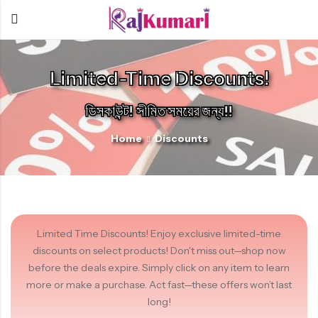
Limited-Time Discounts!
Back
Back
Back
ডিসকাউন্ট! সীমিত সময়ের জন্য!!
FOR WOMEN
Home
Discounts
OUR STORY
LATEST
LIMITED
GET IN TOUCH
EXCLUSIVE
ডিসকাউন্টে নতুন হাফসিল্ক শাড়ি
About
New
Contact
Featur
Cotton Saree
TIME
Discounts
Sep 30, 2024
Halfsilk Saree
Us
Arrivals
Produc
Details
এই তিনটা শাড়ি নতুন এসেছে, হাফসিল্ক। সীমিত সময়ের জন্য ডিসকাউন্ট। অফার
Monipure Saree
View
চলে যাওয়ার আগেই…
Read More
View
View
Tant Saree
Limited Time Discounts! Enjoy exclusive limited-time
Items
Items
Items
Read More
discounts on select products! Don't miss out—shop now
More...
before the deals expire. Simply click on any item to learn
more or make a purchase. Act fast—these offers won’t last
Automatic Email Notification
long!